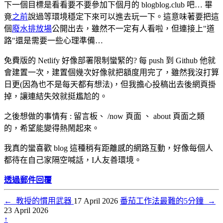
下一個目標是看看要不要參加下個月的 blogblog.club 吧… 畢
竟
之前
說過等環境穩定下來可以進去玩一下。這意味著要把這
個
廢水排放場
公開出去，雖然不一定有人看啦，但連接上"道
路"還是需要一些心理準備…
免費版的 Netlify 好像部署限制蠻緊的? 每 push 到 Github 他就
會建置一次，建置個幾次好像就把額度用完了，雖然我沒打算
日更(因為也不是每天都有想法)，但我擔心投稿出去後網頁掛
掉，讓連結失效就挺尷尬的。
之後想做的事情有 : 留言板、 /now 頁面 、 about 頁面之類
的，希望能變得熱鬧起來。
我真的蠻喜歡 blog 這種稍有距離感的網路互動，好像每個人
都待在自己家隔空喊話，I人友善環境。
透過郵件回覆
←
教授的慣用武器
17 April 2026
番茄工作法最難的5分鐘
→
23 April 2026
↑